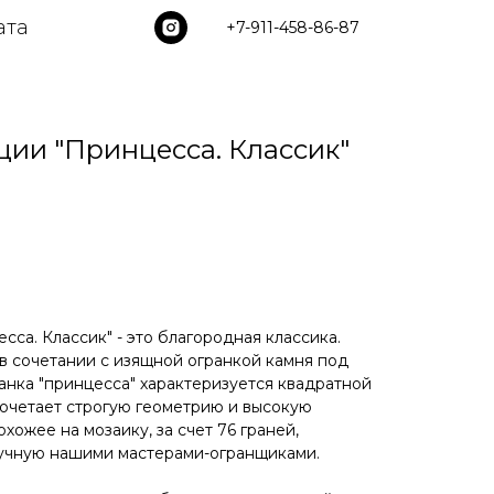
ата
+7-911-458-86-87
ции "Принцесса. Классик"
сса. Классик" - это благородная классика.
в сочетании с изящной огранкой камня под
анка "принцесса" характеризуется квадратной
сочетает строгую геометрию и высокую
хожее на мозаику, за счет 76 граней,
учную нашими мастерами-огранщиками.