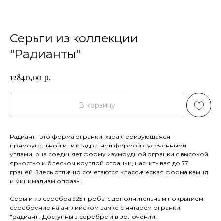
Серьги из коллекции
"Радианты"
р.
12840,00
В корзину
Радиант - это форма огранки, характеризующаяся
прямоугольной или квадратной формой с усеченными
углами, она соединяет форму изумрудной огранки с высокой
яркостью и блеском круглой огранки, насчитывая до 77
граней. Здесь отлично сочетаются классическая форма камня
и минимализм оправы.
Серьги из серебра 925 пробы с дополнительным покрытием
серебрение на английском замке с янтарем огранки
"радиант". Доступны в серебре и в золочении.